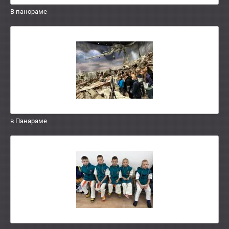
В панораме
в Панараме