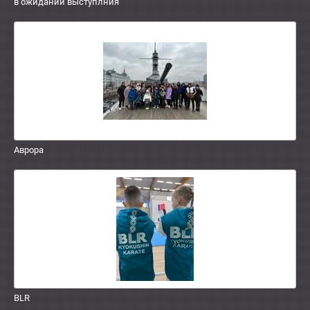
в ожидании выступлния
Аврора
BLR