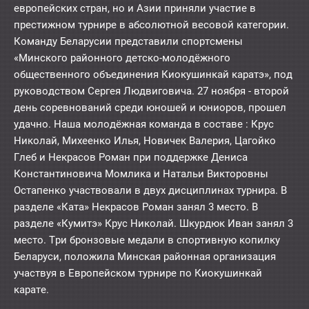
европейских стран, но и Азии приняли участие в
престижном турнире в абсолютной весовой категории.
Команду Беларусии представили спортсмены
«Минского районного детско-молодёжного
общественного объединения Киокушинкай каратэ», под
руководством Сергея Людвиговича. 27 ноября - второй
день соревнований среди юношей и юниоров, прошел
удачно. Наша молодёжная команда в составе : Крус
Николай, Михеенко Илья, Новичек Валерия, Цагойко
Глеб и Некрасов Роман при поддержке Дениса
Константиновича Момлика и Натальи Викторовны
Остапенко участвовали в двух дисциплинах турнира. В
разделе «Ката» Некрасов Роман занял 3 место. В
разделе «Кумитэ» Крус Николай. Шкурдюк Иван занял 3
место. Три бронзовые медали в спортивную копилку
Беларуси, положила Минская районная организация
участвуя в Европейском турнире по Киокушинкай
карате.